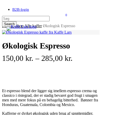
Skip
to
B2B-login
main
0
content
search
account
Menu
Close
Kurv
Cart
Search
Forside
Shop
Alle kaffer
Økologisk Espresso
Close
Search
Økologisk Espresso
Prisinterval:
150,00
kr.
–
285,00
kr.
150,00 kr.
til
285,00 kr.
Et espresso blend der ligger sig imellem espresso crema og
classico i ristegrad, der er stadig bevaret god frugt i smagen
men med mere fokus på en behagelig bitterhed. Bønner fra
Honduras, Guatemala, Colombia og Mexico.
Kafferne er dyrket økologisk uden brug af sprøjtemidler.