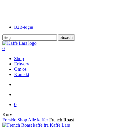
Skip
to
main
content
B2B-login
Search
Close
Search
search
account
0
Menu
Shop
Erhverv
Om os
Kontakt
search
account
0
Close
Kurv
Cart
Forside
Shop
Alle kaffer
French Roast