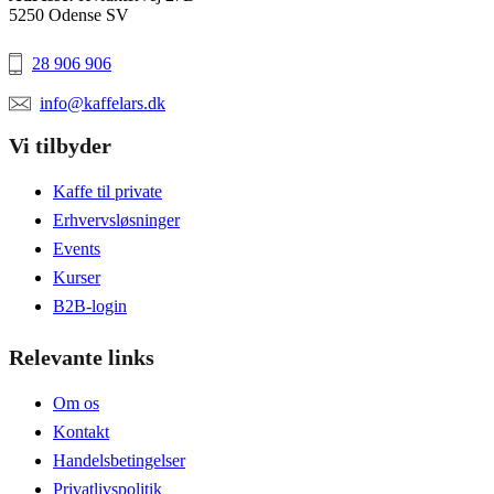
5250 Odense SV
28 906 906
info@kaffelars.dk
Vi tilbyder
Kaffe til private
Erhvervsløsninger
Events
Kurser
B2B-login
Relevante links
Om os
Kontakt
Handelsbetingelser
Privatlivspolitik