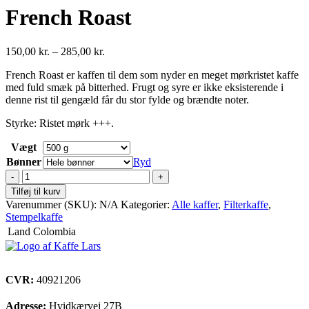
French Roast
Prisinterval:
150,00
kr.
–
285,00
kr.
150,00 kr.
French Roast er kaffen til dem som nyder en meget mørkristet kaffe
til
med fuld smæk på bitterhed. Frugt og syre er ikke eksisterende i
285,00 kr.
denne rist til gengæld får du stor fylde og brændte noter.
Styrke: Ristet mørk +++.
Vægt
Bønner
Ryd
French
Roast
Tilføj til kurv
antal
Varenummer (SKU):
N/A
Kategorier:
Alle kaffer
,
Filterkaffe
,
Stempelkaffe
Land
Colombia
CVR:
40921206
Adresse:
Hvidkærvej 27B