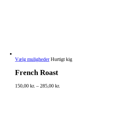
Dette
Vælg muligheder
Hurtigt kig
vare
har
French Roast
flere
varianter.
Prisinterval:
150,00
kr.
–
285,00
kr.
Mulighederne
150,00 kr.
kan
til
vælges
285,00 kr.
på
varesiden