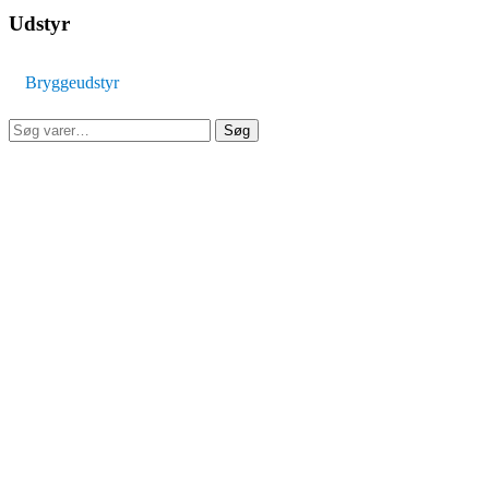
Udstyr
Bryggeudstyr
Søg
Søg
efter: