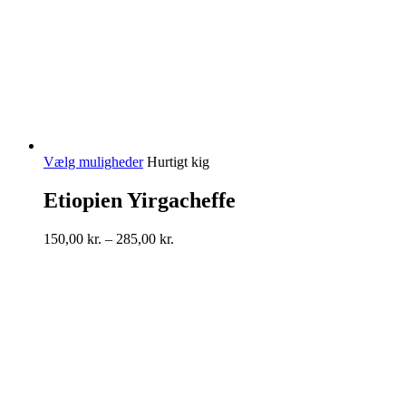
Dette
Vælg muligheder
Hurtigt kig
vare
har
Etiopien Yirgacheffe
flere
varianter.
Prisinterval:
150,00
kr.
–
285,00
kr.
Mulighederne
150,00 kr.
kan
til
vælges
285,00 kr.
på
varesiden