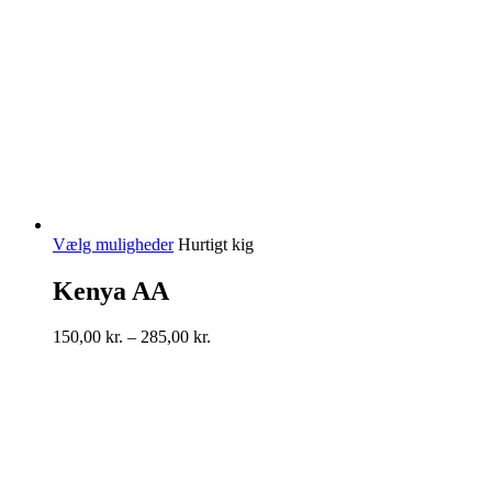
Dette
Vælg muligheder
Hurtigt kig
vare
har
Kenya AA
flere
varianter.
Prisinterval:
150,00
kr.
–
285,00
kr.
Mulighederne
150,00 kr.
kan
til
vælges
285,00 kr.
på
varesiden