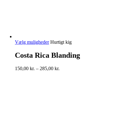
Dette
Vælg muligheder
Hurtigt kig
vare
har
Costa Rica Blanding
flere
varianter.
Prisinterval:
150,00
kr.
–
285,00
kr.
Mulighederne
150,00 kr.
kan
til
vælges
285,00 kr.
på
varesiden