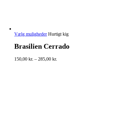
Dette
Vælg muligheder
Hurtigt kig
vare
har
Brasilien Cerrado
flere
varianter.
Prisinterval:
150,00
kr.
–
285,00
kr.
Mulighederne
150,00 kr.
kan
til
vælges
285,00 kr.
på
varesiden