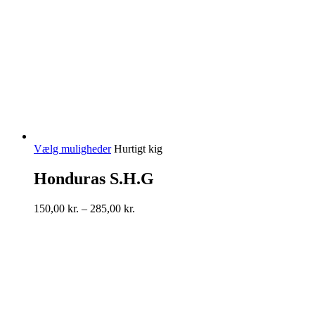
Dette
Vælg muligheder
Hurtigt kig
vare
har
Honduras S.H.G
flere
varianter.
Prisinterval:
150,00
kr.
–
285,00
kr.
Mulighederne
150,00 kr.
kan
til
vælges
285,00 kr.
på
varesiden