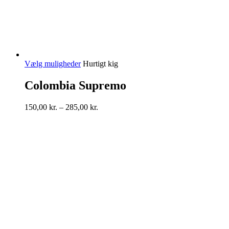
Dette
Vælg muligheder
Hurtigt kig
vare
har
Colombia Supremo
flere
varianter.
Prisinterval:
150,00
kr.
–
285,00
kr.
Mulighederne
150,00 kr.
kan
til
vælges
285,00 kr.
på
varesiden