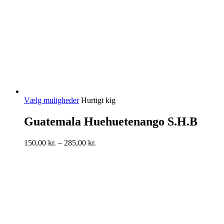
Dette
Vælg muligheder
Hurtigt kig
vare
har
Guatemala Huehuetenango S.H.B
flere
varianter.
Prisinterval:
150,00
kr.
–
285,00
kr.
Mulighederne
150,00 kr.
kan
til
vælges
285,00 kr.
på
varesiden