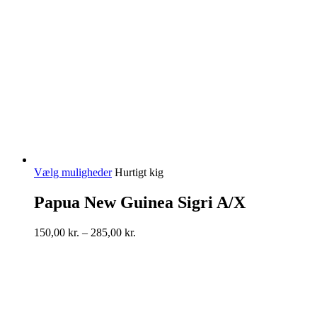
Dette
Vælg muligheder
Hurtigt kig
vare
har
Papua New Guinea Sigri A/X
flere
varianter.
Prisinterval:
150,00
kr.
–
285,00
kr.
Mulighederne
150,00 kr.
kan
til
vælges
285,00 kr.
på
varesiden