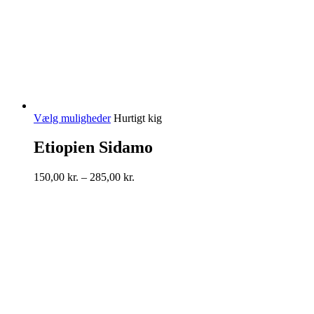
Dette
Vælg muligheder
Hurtigt kig
vare
har
Etiopien Sidamo
flere
varianter.
Prisinterval:
150,00
kr.
–
285,00
kr.
Mulighederne
150,00 kr.
kan
til
vælges
285,00 kr.
på
varesiden