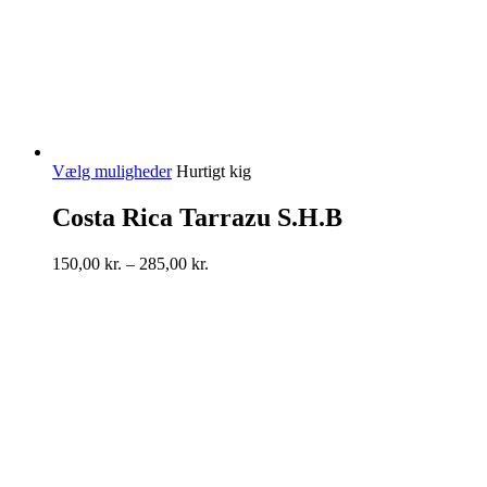
Dette
Vælg muligheder
Hurtigt kig
vare
har
Costa Rica Tarrazu S.H.B
flere
varianter.
Prisinterval:
150,00
kr.
–
285,00
kr.
Mulighederne
150,00 kr.
kan
til
vælges
285,00 kr.
på
varesiden