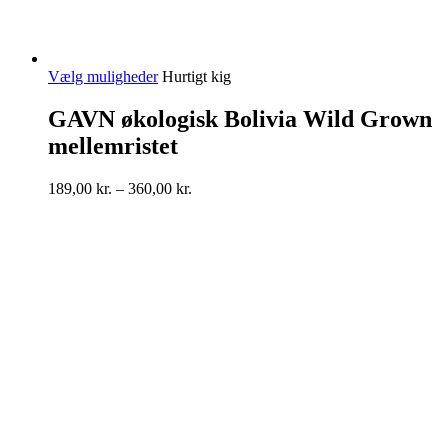
Dette
Vælg muligheder
Hurtigt kig
vare
har
GAVN økologisk Bolivia Wild Grown
flere
mellemristet
varianter.
Mulighederne
kan
Prisinterval:
189,00
kr.
–
360,00
kr.
vælges
189,00 kr.
på
til
varesiden
360,00 kr.