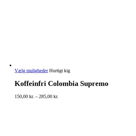
Dette
Vælg muligheder
Hurtigt kig
vare
har
Koffeinfri Colombia Supremo
flere
varianter.
Prisinterval:
150,00
kr.
–
285,00
kr.
Mulighederne
150,00 kr.
kan
til
vælges
285,00 kr.
på
varesiden