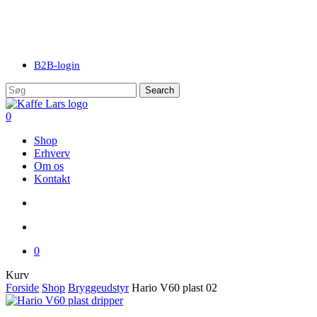
Skip
to
main
content
B2B-login
Search
Close
Search
search
account
0
Menu
Shop
Erhverv
Om os
Kontakt
search
account
0
Close
Kurv
Cart
Forside
Shop
Bryggeudstyr
Hario V60 plast 02