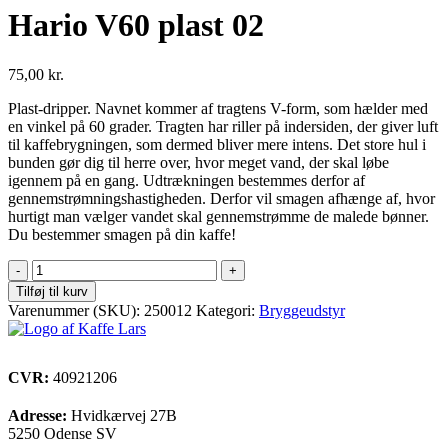
Hario V60 plast 02
75,00
kr.
Plast-dripper. Navnet kommer af tragtens V-form, som hælder med
en vinkel på 60 grader. Tragten har riller på indersiden, der giver luft
til kaffebrygningen, som dermed bliver mere intens. Det store hul i
bunden gør dig til herre over, hvor meget vand, der skal løbe
igennem på en gang. Udtrækningen bestemmes derfor af
gennemstrømningshastigheden. Derfor vil smagen afhænge af, hvor
hurtigt man vælger vandet skal gennemstrømme de malede bønner.
Du bestemmer smagen på din kaffe!
Hario
V60
Tilføj til kurv
plast
Varenummer (SKU):
250012
Kategori:
Bryggeudstyr
02
antal
CVR:
40921206
Adresse:
Hvidkærvej 27B
5250 Odense SV