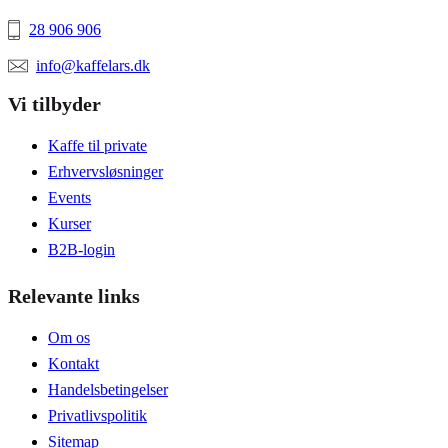
28 906 906
info@kaffelars.dk
Vi tilbyder
Kaffe til private
Erhvervsløsninger
Events
Kurser
B2B-login
Relevante links
Om os
Kontakt
Handelsbetingelser
Privatlivspolitik
Sitemap