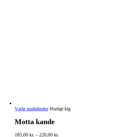
Dette
Vælg muligheder
Hurtigt kig
vare
har
Motta kande
flere
varianter.
Prisinterval:
185,00
kr.
–
220,00
kr.
Mulighederne