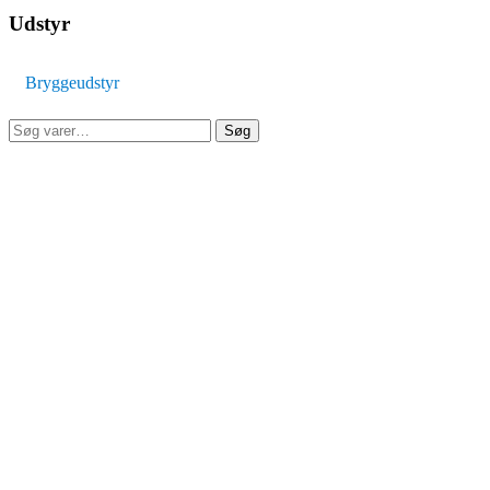
Udstyr
Bryggeudstyr
Søg
Søg
efter: