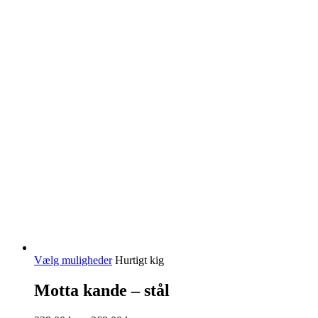
Dette
Vælg muligheder
Hurtigt kig
vare
har
Motta kande – stål
flere
varianter.