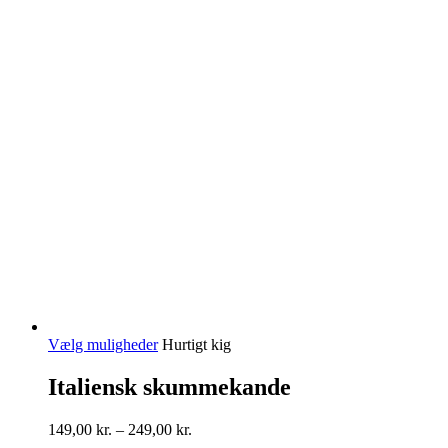
Dette
Vælg muligheder
Hurtigt kig
vare
har
Italiensk skummekande
flere
varianter.
Prisinterval:
149,00
kr.
–
249,00
kr.
Mulighederne
149,00 kr.